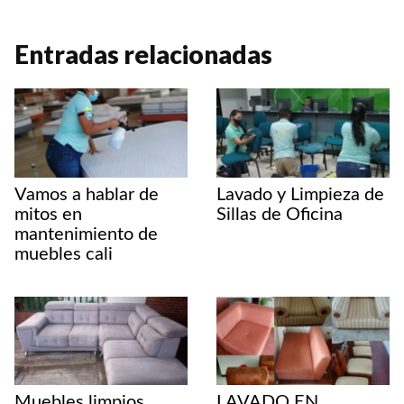
h
a
i
o
o
a
c
n
p
m
Entradas relacionadas
t
e
t
y
p
s
b
e
L
a
A
o
r
i
r
p
o
e
n
t
Vamos a hablar de
Lavado y Limpieza de
p
k
s
k
i
mitos en
Sillas de Oficina
mantenimiento de
t
r
muebles cali
Muebles limpios,
LAVADO EN