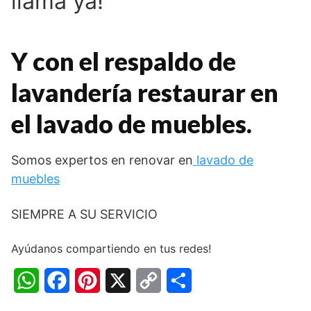
llama ya!
Y con el respaldo de
lavandería restaurar en
el lavado de muebles.
Somos expertos en renovar en
lavado de
muebles
SIEMPRE A SU SERVICIO
Ayúdanos compartiendo en tus redes!
W
F
P
X
C
C
h
a
i
o
o