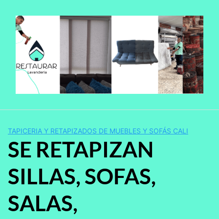
Saltar
al
contenido
TAPICERIA Y RETAPIZADOS DE MUEBLES Y SOFÁS CALI
SE RETAPIZAN
SILLAS, SOFAS,
SALAS,