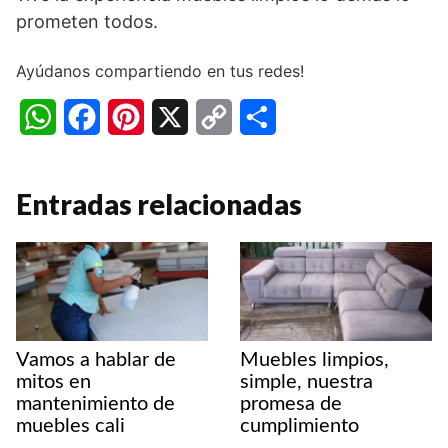
prometen todos.
Ayúdanos compartiendo en tus redes!
W
F
P
X
C
C
h
a
i
o
o
a
c
n
p
m
Entradas relacionadas
t
e
t
y
p
s
b
e
L
a
A
o
r
i
r
p
o
e
n
t
Vamos a hablar de
Muebles limpios,
p
k
s
k
i
mitos en
simple, nuestra
mantenimiento de
promesa de
t
r
muebles cali
cumplimiento