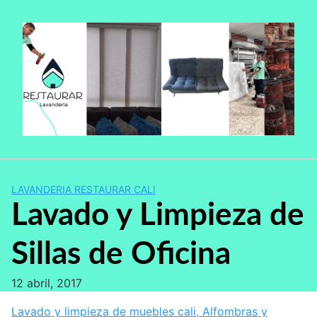
Saltar
al
contenido
LAVANDERIA RESTAURAR CALI
Lavado y Limpieza de
Sillas de Oficina
12 abril, 2017
Lavado y limpieza de muebles cali, Alfombras y