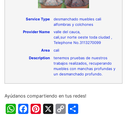
Service Type
desmanchado muebles cali
alfombras y colchones
Provider Name
valle del cauca
,
cali
,
sur norte oeste toda ciudad
,
Telephone No.3113270099
Area
cali
Description
tenemos pruebas de nuestros
trabajos realizados, recuperando
muebles con manchas profundas y
un desmanchado profundo.
Ayúdanos compartiendo en tus redes!
W
F
P
X
C
C
h
a
i
o
o