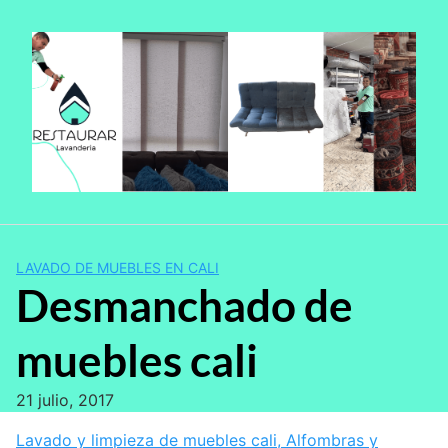
Saltar
al
contenido
LAVADO DE MUEBLES EN CALI
Desmanchado de
muebles cali
21 julio, 2017
Lavado y limpieza de muebles cali, Alfombras y