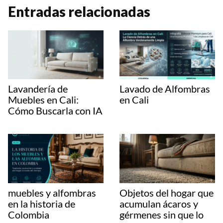
a
c
n
p
m
Entradas relacionadas
t
e
t
y
p
s
b
e
L
a
A
o
r
i
r
p
o
e
n
t
Lavandería de
Lavado de Alfombras
p
k
s
k
i
Muebles en Cali:
en Cali
Cómo Buscarla con IA
t
r
muebles y alfombras
Objetos del hogar que
en la historia de
acumulan ácaros y
Colombia
gérmenes sin que lo