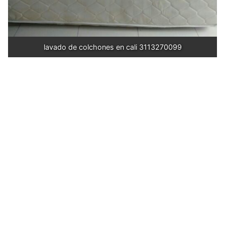
lavado de colchones en cali 3113270099