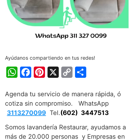
Ayúdanos compartiendo en tus redes!
W
F
P
X
C
C
h
a
i
o
o
Agenda tu servicio de manera rápida, ó
a
c
n
p
m
cotiza sin compromiso. WhatsApp
t
e
t
y
p
3113270099
Tel.
(602) 3447513
s
b
e
L
a
Somos lavandería Restaurar, ayudamos a
A
o
r
i
r
más de 20.000 personas y Empresas en
p
o
e
n
t