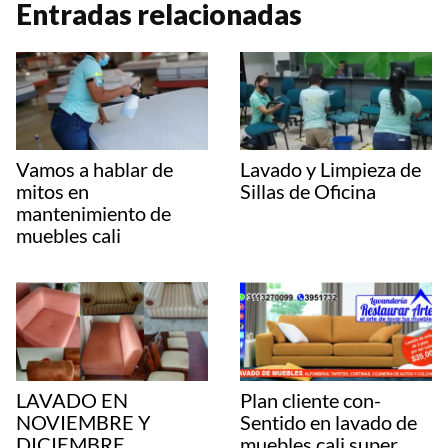
Entradas relacionadas
t
e
t
y
p
s
b
e
L
a
A
o
r
i
r
p
o
e
n
t
Vamos a hablar de
Lavado y Limpieza de
p
k
s
k
i
mitos en
Sillas de Oficina
mantenimiento de
t
r
muebles cali
LAVADO EN
Plan cliente con-
NOVIEMBRE Y
Sentido en lavado de
DICIEMBRE.
muebles cali super