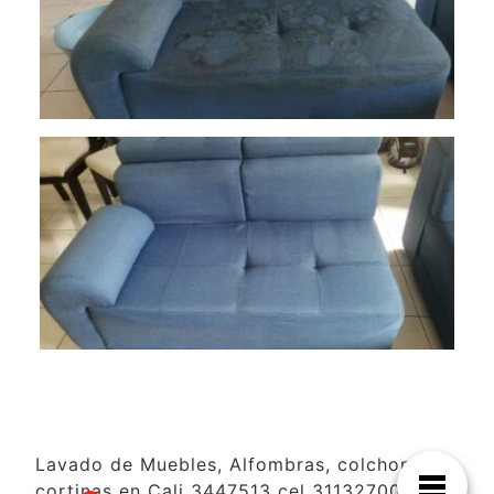
Lavado de Muebles, Alfombras, colchones y
cortinas en Cali 3447513 cel 3113270099