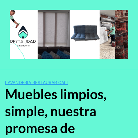
Saltar
al
contenido
LAVANDERIA RESTAURAR CALI
Muebles limpios,
simple, nuestra
promesa de