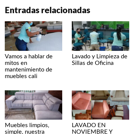
a
c
n
p
m
Entradas relacionadas
t
e
t
y
p
s
b
e
L
a
A
o
r
i
r
p
o
e
n
t
Vamos a hablar de
Lavado y Limpieza de
p
k
s
k
i
mitos en
Sillas de Oficina
mantenimiento de
t
r
muebles cali
Muebles limpios,
LAVADO EN
simple, nuestra
NOVIEMBRE Y