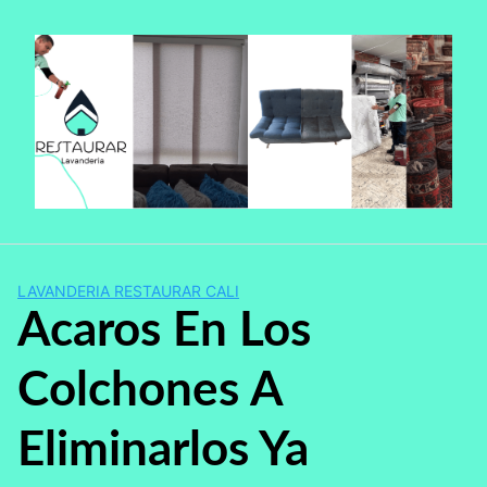
Saltar
al
contenido
LAVANDERIA RESTAURAR CALI
Acaros En Los
Colchones A
Eliminarlos Ya