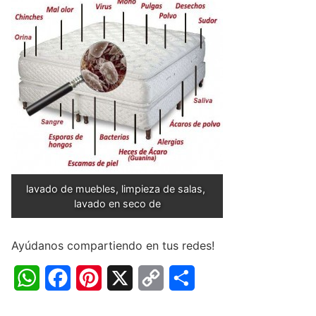
lavado de muebles, limpieza de salas, 
lavado en seco de
Ayúdanos compartiendo en tus redes!
W
F
P
X
C
C
h
a
i
o
o