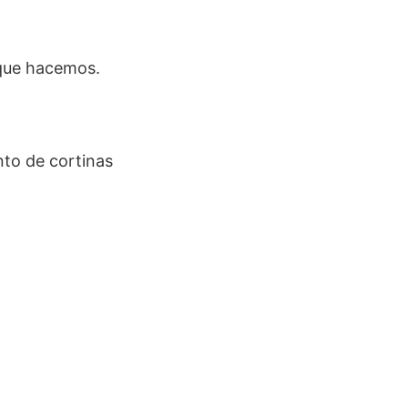
 que hacemos.
.
nto de cortinas