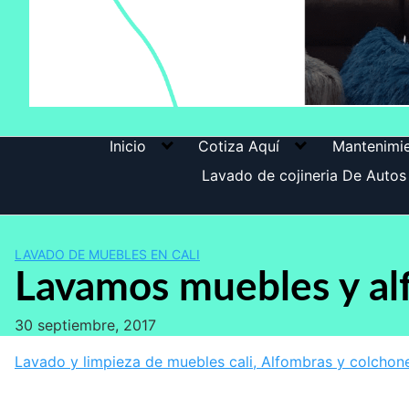
Inicio
Cotiza Aquí
Mantenimie
Lavado de cojineria De Autos 
LAVADO DE MUEBLES EN CALI
Lavamos muebles y alf
30 septiembre, 2017
Lavado y limpieza de muebles cali, Alfombras y colchone