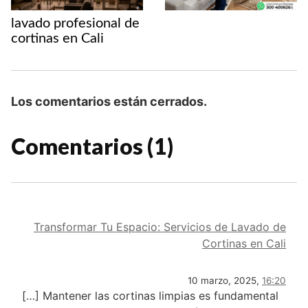
p
o
e
n
t
lavado profesional de
p
k
s
k
i
cortinas en Cali
t
r
Los comentarios están cerrados.
Comentarios (1)
Transformar Tu Espacio: Servicios de Lavado de
Cortinas en Cali
10 marzo, 2025,
16:20
[…] Mantener las cortinas limpias es fundamental