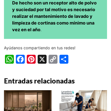
De hecho son un receptor alto de polvo
y suciedad por tal motivo es necesario
realizar el mantenimiento de lavado y
limpieza de cortinas como mínimo una
vez en el año
.
Ayúdanos compartiendo en tus redes!
W
F
P
X
C
C
h
a
i
o
o
a
c
n
p
m
Entradas relacionadas
t
e
t
y
p
s
b
e
L
a
A
o
r
i
r