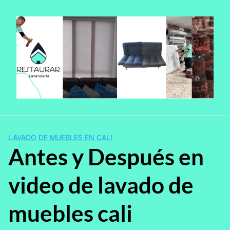
Saltar
al
contenido
LAVADO DE MUEBLES EN CALI
Antes y Después en
video de lavado de
muebles cali