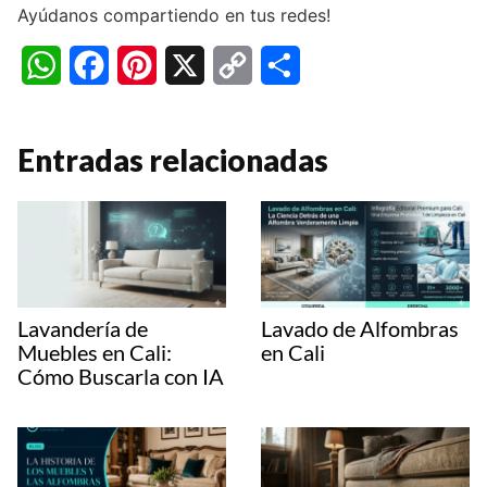
Ayúdanos compartiendo en tus redes!
W
F
P
X
C
C
h
a
i
o
o
a
c
n
p
m
Entradas relacionadas
t
e
t
y
p
s
b
e
L
a
A
o
r
i
r
p
o
e
n
t
Lavandería de
Lavado de Alfombras
p
k
s
k
i
Muebles en Cali:
en Cali
Cómo Buscarla con IA
t
r