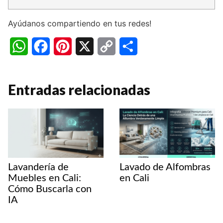
Ayúdanos compartiendo en tus redes!
W
F
P
X
C
C
h
a
i
o
o
a
c
n
p
m
Entradas relacionadas
t
e
t
y
p
s
b
e
L
a
A
o
r
i
r
p
o
e
n
t
Lavandería de
Lavado de Alfombras
p
k
s
k
i
Muebles en Cali:
en Cali
Cómo Buscarla con
t
r
IA