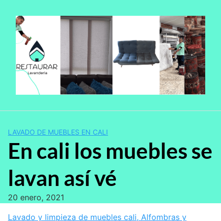
Saltar
al
contenido
LAVADO DE MUEBLES EN CALI
En cali los muebles se
lavan así vé
20 enero, 2021
Lavado y limpieza de muebles cali, Alfombras y