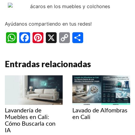
Ayúdanos compartiendo en tus redes!
W
F
P
X
C
C
h
a
i
o
o
a
c
n
p
m
Entradas relacionadas
t
e
t
y
p
s
b
e
L
a
A
o
r
i
r
p
o
e
n
t
Lavandería de
Lavado de Alfombras
p
k
s
k
i
Muebles en Cali:
en Cali
Cómo Buscarla con
t
r
IA