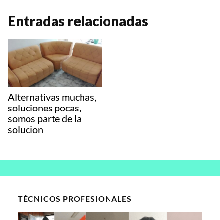
a
c
n
p
m
Entradas relacionadas
t
e
t
y
p
s
b
e
L
a
A
o
r
i
r
p
o
e
n
t
Alternativas muchas,
p
k
s
k
i
soluciones pocas,
somos parte de la
t
r
solucion
TÉCNICOS PROFESIONALES