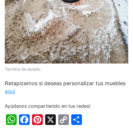
Tecnica de lavado
Retapizamos si deseas personalizar tus muebles
aquí
Ayúdanos compartiendo en tus redes!
W
F
P
X
C
C
h
a
i
o
o