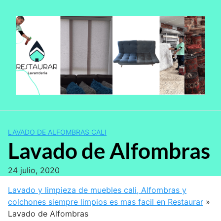
Saltar
al
contenido
LAVADO DE ALFOMBRAS CALI
Lavado de Alfombras
24 julio, 2020
Lavado y limpieza de muebles cali, Alfombras y
colchones siempre limpios es mas facil en Restaurar
»
Lavado de Alfombras