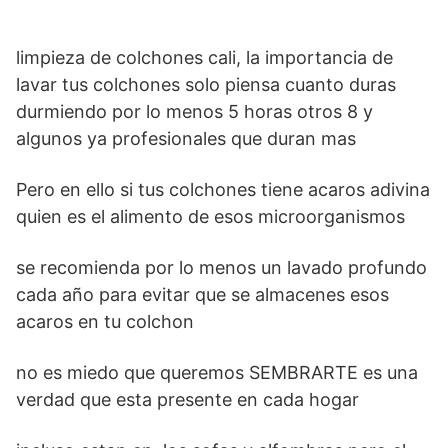
a
c
n
o
o
s
b
e
y
p
t
e
t
p
m
A
o
r
limpieza de colchones cali, la importancia de
L
a
s
b
e
lavar tus colchones solo piensa cuanto duras
y
p
p
o
e
i
r
durmiendo por lo menos 5 horas otros 8 y
A
o
r
L
a
p
k
s
algunos ya profesionales que duran mas
n
t
p
o
e
i
r
t
k
i
p
k
s
Pero en ello si tus colchones tiene acaros adivina
n
t
r
quien es el alimento de esos microorganismos
t
k
i
se recomienda por lo menos un lavado profundo
r
cada año para evitar que se almacenes esos
acaros en tu colchon
no es miedo que queremos SEMBRARTE es una
verdad que esta presente en cada hogar