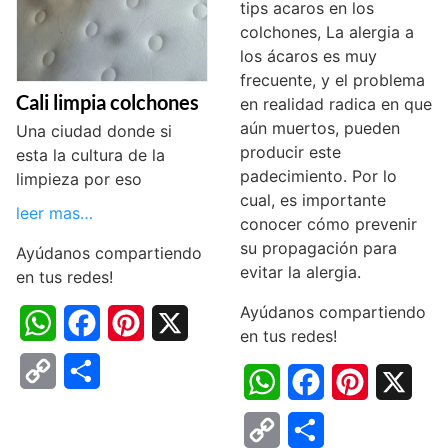
tips acaros en los
colchones, La alergia a
los ácaros es muy
frecuente, y el problema
Cali limpia colchones
en realidad radica en que
aún muertos, pueden
Una ciudad donde si
producir este
esta la cultura de la
padecimiento. Por lo
limpieza por eso
cual, es importante
leer mas…
conocer cómo prevenir
su propagación para
Ayúdanos compartiendo
evitar la alergia.
en tus redes!
Ayúdanos compartiendo
W
F
P
X
en tus redes!
h
a
i
C
C
W
F
P
X
a
c
n
o
o
h
a
i
C
C
t
e
t
p
m